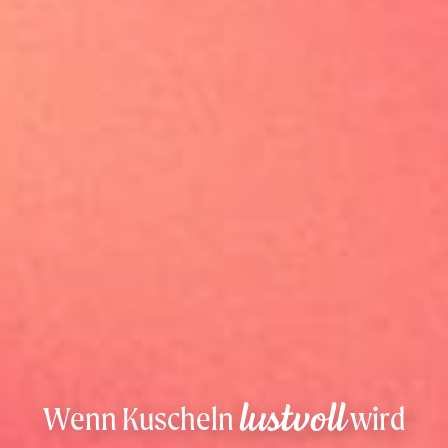
Wenn Kuscheln
wird
lustvoll