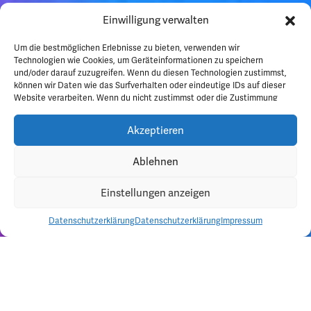
Einwilligung verwalten
Um die bestmöglichen Erlebnisse zu bieten, verwenden wir
Technologien wie Cookies, um Geräteinformationen zu speichern
und/oder darauf zuzugreifen. Wenn du diesen Technologien zustimmst,
können wir Daten wie das Surfverhalten oder eindeutige IDs auf dieser
Website verarbeiten. Wenn du nicht zustimmst oder die Zustimmung
widerrufst, kann dies bestimmte Funktionen und Merkmale
beeinträchtigen.
Akzeptieren
Ablehnen
Partyanmeldung
Einstellungen anzeigen
Datenschutzerklärung
Datenschutzerklärung
Impressum
Unsere
Partner