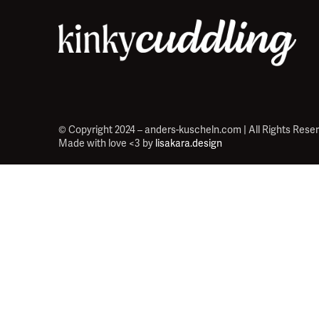
© Copyright 2024 – anders-kuscheln.com | All Rights Rese
Made with love <3 by
lisakara.design