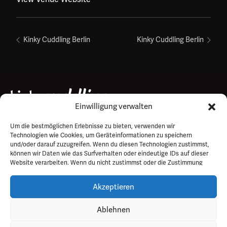
Kinky Cuddling Berlin
Kinky Cuddling Berlin
Einwilligung verwalten
Um die bestmöglichen Erlebnisse zu bieten, verwenden wir
Impressum
Technologien wie Cookies, um Geräteinformationen zu speichern
und/oder darauf zuzugreifen. Wenn du diesen Technologien zustimmst,
Datenschutz
können wir Daten wie das Surfverhalten oder eindeutige IDs auf dieser
FAQ
Website verarbeiten. Wenn du nicht zustimmst oder die Zustimmung
widerrufst, kann dies bestimmte Funktionen und Merkmale
Kontakt
beeinträchtigen.
Akzeptieren
Ablehnen