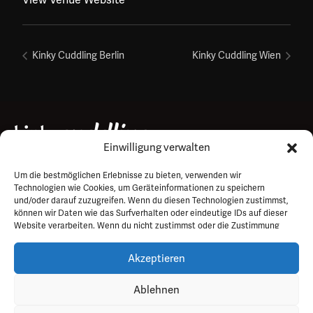
Kinky Cuddling Berlin
Kinky Cuddling Wien
Einwilligung verwalten
Um die bestmöglichen Erlebnisse zu bieten, verwenden wir
Impressum
Technologien wie Cookies, um Geräteinformationen zu speichern
Datenschutz
und/oder darauf zuzugreifen. Wenn du diesen Technologien zustimmst,
können wir Daten wie das Surfverhalten oder eindeutige IDs auf dieser
FAQ
Website verarbeiten. Wenn du nicht zustimmst oder die Zustimmung
widerrufst, kann dies bestimmte Funktionen und Merkmale
Kontakt
beeinträchtigen.
Akzeptieren
Ablehnen