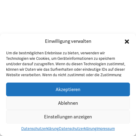
Einwilligung verwalten
Um die bestmöglichen Erlebnisse zu bieten, verwenden wir
Technologien wie Cookies, um Geräteinformationen zu speichern
und/oder darauf zuzugreifen. Wenn du diesen Technologien zustimmst,
können wir Daten wie das Surfverhalten oder eindeutige IDs auf dieser
Website verarbeiten. Wenn du nicht zustimmst oder die Zustimmung
widerrufst, kann dies bestimmte Funktionen und Merkmale
beeinträchtigen.
Akzeptieren
Ablehnen
Partyanmeldung
Einstellungen anzeigen
Datenschutzerklärung
Datenschutzerklärung
Impressum