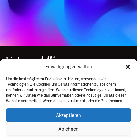
Einwilligung verwalten
Um die bestmöglichen Erlebnisse zu bieten, verwenden wir
Impressum
Technologien wie Cookies, um Geräteinformationen zu speichern
und/oder darauf zuzugreifen. Wenn du diesen Technologien zustimmst,
Datenschutz
können wir Daten wie das Surfverhalten oder eindeutige IDs auf dieser
FAQ
Website verarbeiten. Wenn du nicht zustimmst oder die Zustimmung
widerrufst, kann dies bestimmte Funktionen und Merkmale
Kontakt
beeinträchtigen.
Akzeptieren
Ablehnen