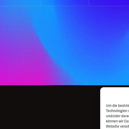
Um die bestmö
Technologien 
und/oder dara
können wir Dat
Website verar