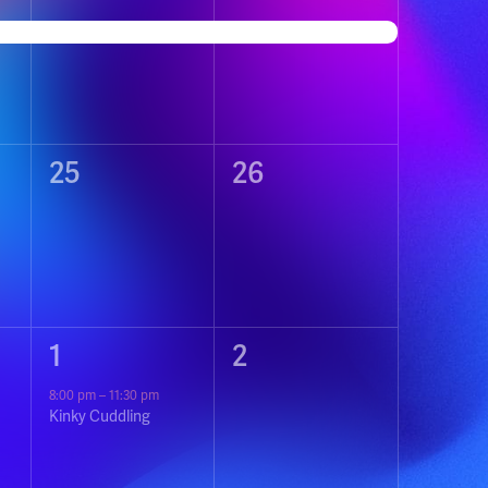
event,
event,
0
0
25
26
events,
events,
1
0
1
2
event,
events,
8:00 pm
–
11:30 pm
Kinky Cuddling