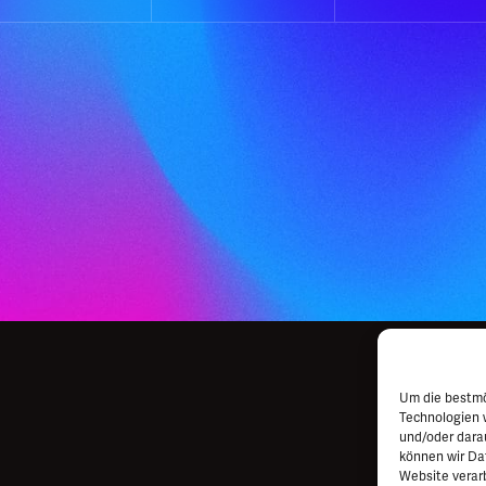
Um die bestmö
Technologien 
und/oder dara
können wir Dat
Website verar